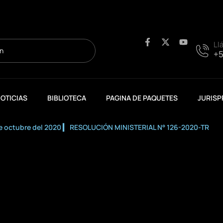
F
X
Y
Ll
a
-
o
+5
c
t
u
e
w
t
b
i
u
o
t
b
o
t
e
OTICIAS
BIBLIOTECA
PAGINA DE PAQUETES
JURISP
k
e
-
r
f
 de octubre del 2020 ▎ RESOLUCIÓN MINISTERIAL N° 126-2020-TR