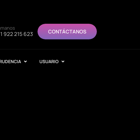
ámanos
CONTÁCTANOS
1 922 215 623
RUDENCIA
USUARIO