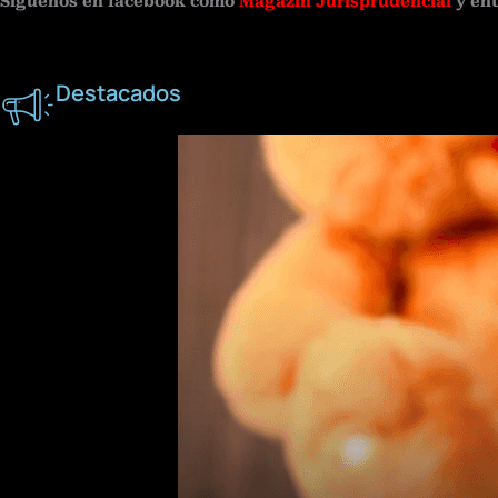
Síguenos en facebook como
Magazín Jurisprudencial
y en
Destacados