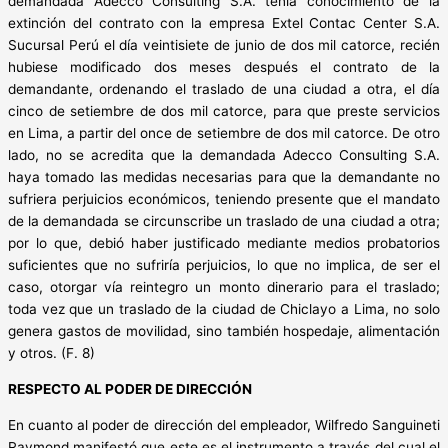
demandada Adecco Consulting S.A. tenía conocimiento de la
extinción del contrato con la empresa Extel Contac Center S.A.
Sucursal Perú el día veintisiete de junio de dos mil catorce, recién
hubiese modificado dos meses después el contrato de la
demandante, ordenando el traslado de una ciudad a otra, el día
cinco de setiembre de dos mil catorce, para que preste servicios
en Lima, a partir del once de setiembre de dos mil catorce. De otro
lado, no se acredita que la demandada Adecco Consulting S.A.
haya tomado las medidas necesarias para que la demandante no
sufriera perjuicios económicos, teniendo presente que el mandato
de la demandada se circunscribe un traslado de una ciudad a otra;
por lo que, debió haber justificado mediante medios probatorios
suficientes que no sufriría perjuicios, lo que no implica, de ser el
caso, otorgar vía reintegro un monto dinerario para el traslado;
toda vez que un traslado de la ciudad de Chiclayo a Lima, no solo
genera gastos de movilidad, sino también hospedaje, alimentación
y otros. (F. 8)
RESPECTO AL PODER DE DIRECCIÓN
En cuanto al poder de dirección del empleador, Wilfredo Sanguineti
Raymond manifestó que este es el instrumento a través del cual el