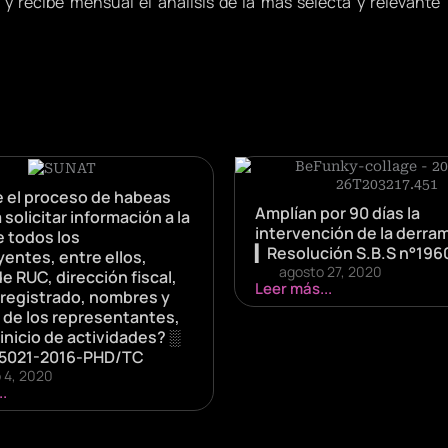
y recibe mensual el análisis de la más selecta y relevante
 el proceso de habeas
Amplían por 90 días la
 solicitar información a la
intervención de la derram
 todos los
▎Resolución S.B.S n°196
entes, entre ellos,
agosto 27, 2020
 RUC, dirección fiscal,
Leer más...
 registrado, nombres y
s de los representantes,
inicio de actividades? ░
05021-2016-PHD/TC
o 4, 2020
.