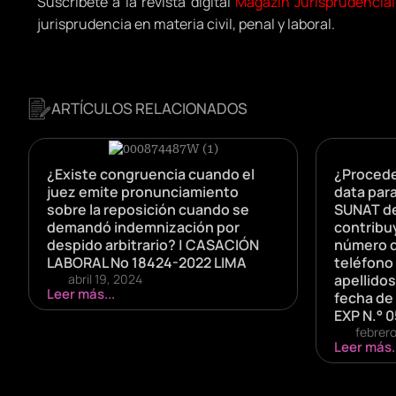
Suscríbete a la revista digital
Magazín Jurisprudencial
jurisprudencia en materia civil, penal y laboral.
ARTÍCULOS RELACIONADOS
¿Existe congruencia cuando el
¿Procede
juez emite pronunciamiento
data para
sobre la reposición cuando se
SUNAT de
demandó indemnización por
contribuy
despido arbitrario? | CASACIÓN
número de
LABORAL No 18424-2022 LIMA
teléfono
abril 19, 2024
apellido
Leer más...
fecha de 
EXP N.° 
febrer
Leer más..