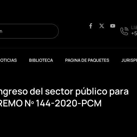
F
X
Y
Ll
a
-
o
+5
c
t
u
e
w
t
b
i
u
o
t
b
o
t
e
OTICIAS
BIBLIOTECA
PAGINA DE PAQUETES
JURISP
k
e
-
r
f
ingreso del sector público para
PREMO Nº 144-2020-PCM