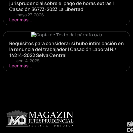
jurisprudencial sobre el pago de horas extras |
Casación 36773-2023 La Libertad
mayo 27, 2026
Leer más...
Requisitos para considerar si hubo intimidación en
la renuncia del trabajador | Casación Laboral N.º
14214-2022 Selva Central
abril 4, 2025
Leer más...
N
S
D
E
D