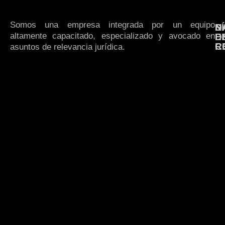
Somos una empresa integrada por un equipo
N
S
D
altamente capacitado, especializado y avocado en
E
D
R
C
asuntos de relevancia jurídica.