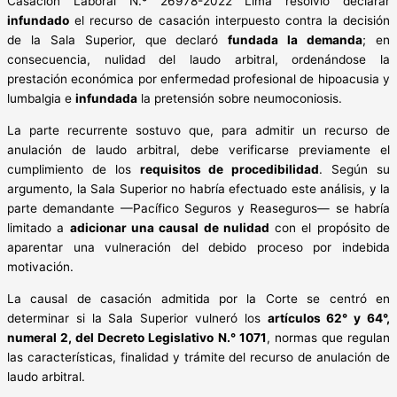
Casación Laboral N.º 26978-2022 Lima resolvió declarar
infundado
el recurso de casación interpuesto contra la decisión
de la Sala Superior, que declaró
fundada la demanda
; en
consecuencia, nulidad del laudo arbitral, ordenándose la
prestación económica por enfermedad profesional de hipoacusia y
lumbalgia e
infundada
la pretensión sobre neumoconiosis.
La parte recurrente sostuvo que, para admitir un recurso de
anulación de laudo arbitral, debe verificarse previamente el
cumplimiento de los
requisitos de procedibilidad
. Según su
argumento, la Sala Superior no habría efectuado este análisis, y la
parte demandante —Pacífico Seguros y Reaseguros— se habría
limitado a
adicionar una causal de nulidad
con el propósito de
aparentar una vulneración del debido proceso por indebida
motivación.
La causal de casación admitida por la Corte se centró en
determinar si la Sala Superior vulneró los
artículos 62° y 64°,
numeral 2, del Decreto Legislativo N.° 1071
, normas que regulan
las características, finalidad y trámite del recurso de anulación de
laudo arbitral.