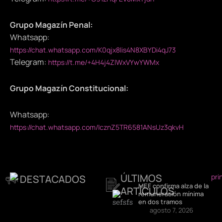
Grupo Magazín Penal:
Whatsapp:
https://chat.whatsapp.com/K0qjx8lis4N8XBYDi4qJ73
Telegram:
https://t.me/+4H4j4ZlWxVYwYWMx
Grupo Magazín Constitucional:
Whatsapp:
https://chat.whatsapp.com/IcznZ5TR6581ANsUz3qkvH
ÚLTIMOS
DESTACADOS
MEF confirma alza de la
ARTÍCULOS
remuneración mínima
en dos tramos
agosto 7, 2026