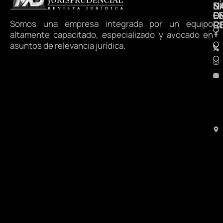
N
S
D
E
D
Somos una empresa integrada por un equipo
R
C
altamente capacitado, especializado y avocado en
asuntos de relevancia jurídica.