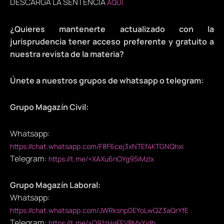
DESCARGA LA SENTENCIA
AQUÍ
¿Quieres mantenerte actualizado con la
jurisprudencia tener acceso preferente y gratuito a
nuestra revista de la materia?
Únete a nuestros grupos de whatsapp o telegram:
Grupo Magazín Civil:
Whatsapp:
https://chat.whatsapp.com/F8F6cej3xNTEf4KTGNQhxi
Telegram:
https://t.me/+XAXu6nOYg95iMzIx
Grupo Magazín Laboral:
Whatsapp:
https://chat.whatsapp.com/JWRksnp0EYoLwQZ3aQrYfE
Telegram:
https://t.me/+O91zHqFEV8MxYjdh