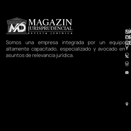
N
S
D
E
D
Somos una empresa integrada por un equipo
R
C
altamente capacitado, especializado y avocado en
asuntos de relevancia jurídica.