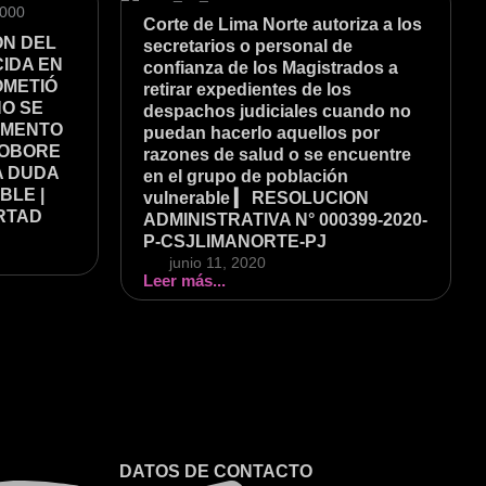
Corte de Lima Norte autoriza a los
ÓN DEL
secretarios o personal de
CIDA EN
confianza de los Magistrados a
OMETIÓ
retirar expedientes de los
NO SE
despachos judiciales cuando no
EMENTO
puedan hacerlo aquellos por
ROBORE
razones de salud o se encuentre
A DUDA
en el grupo de población
BLE |
vulnerable ▎ RESOLUCION
ERTAD
ADMINISTRATIVA N° 000399-2020-
P-CSJLIMANORTE-PJ
junio 11, 2020
Leer más...
DATOS DE CONTACTO