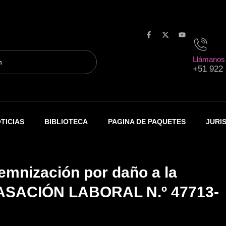
F
X
Y
a
-
o
c
t
u
Llámanos
e
w
t
+51 922
b
i
u
o
t
b
o
t
e
k
e
-
r
f
TICIAS
BIBLIOTECA
PAGINA DE PAQUETES
JURI
emnización por daño a la
 CASACIÓN LABORAL N.º 47713-