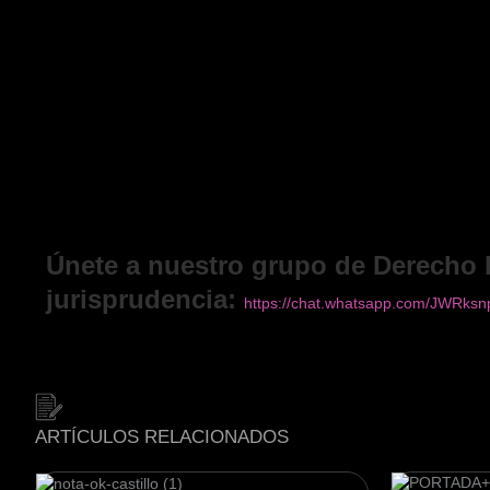
Igualmente, corresponde atenuar el monto del daño m
cuantificación del mismo por la instancia superior por l
un periodo temporal de depresión, cuenta con una discapa
de trabajo se mantiene vigente, circunstancias que hacen
Décimo Octavo.
En ese contexto, las instancias de mér
errónea del artículo 1332° del Código Civil en la apli
inviable en materia laboral; por lo tanto, el recurso casa
Únete a nuestro grupo de Derecho 
jurisprudencia:
https://chat.whatsapp.com/JWRk
ARTÍCULOS RELACIONADOS