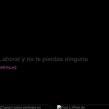
oral atendiendo parcialmente al análisis probatorio de la
a imprecisión de su prueba y que el recurrente ha documentado
cidad y no una invalidez total sino parcial y que la relación
 factible su moderación
ito han incurrido en infracción normativa por interpretación
cación del concepto por daño a la persona al ser considerado
torio debe ser amparado parcialmente.
Laboral y no te pierdas ninguna
snp0EYoLwQ