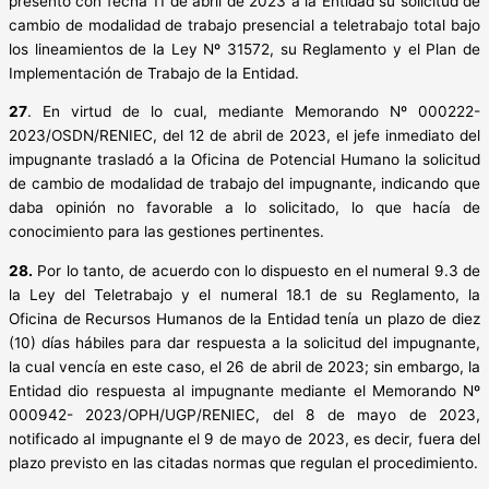
presentó con fecha 11 de abril de 2023 a la Entidad su solicitud de
cambio de modalidad de trabajo presencial a teletrabajo total bajo
los lineamientos de la Ley Nº 31572, su Reglamento y el Plan de
Implementación de Trabajo de la Entidad.
27
. En virtud de lo cual, mediante Memorando Nº 000222-
2023/OSDN/RENIEC, del 12 de abril de 2023, el jefe inmediato del
impugnante trasladó a la Oficina de Potencial Humano la solicitud
de cambio de modalidad de trabajo del impugnante, indicando que
daba opinión no favorable a lo solicitado, lo que hacía de
conocimiento para las gestiones pertinentes.
28.
Por lo tanto, de acuerdo con lo dispuesto en el numeral 9.3 de
la Ley del Teletrabajo y el numeral 18.1 de su Reglamento, la
Oficina de Recursos Humanos de la Entidad tenía un plazo de diez
(10) días hábiles para dar respuesta a la solicitud del impugnante,
la cual vencía en este caso, el 26 de abril de 2023; sin embargo, la
Entidad dio respuesta al impugnante mediante el Memorando Nº
000942- 2023/OPH/UGP/RENIEC, del 8 de mayo de 2023,
notificado al impugnante el 9 de mayo de 2023, es decir, fuera del
plazo previsto en las citadas normas que regulan el procedimiento.