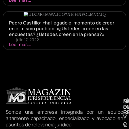
Leer más...
Pedro Castillo: «ha llegado el momento de creer
en el mismo pueblo». «¿Ustedes creen en las
encuestas? ¿Ustedes creen en la prensa?»
julio 17, 2022
Leer más...
N
S
D
E
D
Somos una empresa integrada por un equipo
R
C
altamente capacitado, especializado y avocado en
asuntos de relevancia jurídica.