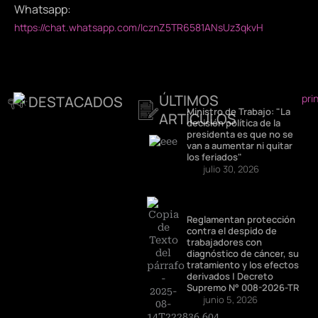
Whatsapp:
https://chat.whatsapp.com/IcznZ5TR6581ANsUz3qkvH
ÚLTIMOS
DESTACADOS
Ministro de Trabajo: "La
ARTÍCULOS
decisión política de la
presidenta es que no se
van a aumentar ni quitar
los feriados"
julio 30, 2026
Reglamentan protección
contra el despido de
trabajadores con
diagnóstico de cáncer, su
tratamiento y los efectos
derivados | Decreto
Supremo N° 008-2026-TR
junio 5, 2026