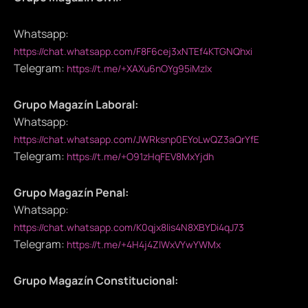
Whatsapp:
https://chat.whatsapp.com/F8F6cej3xNTEf4KTGNQhxi
Telegram:
https://t.me/+XAXu6nOYg95iMzIx
Grupo Magazín Laboral:
Whatsapp:
https://chat.whatsapp.com/JWRksnp0EYoLwQZ3aQrYfE
Telegram:
https://t.me/+O91zHqFEV8MxYjdh
Grupo Magazín Penal:
Whatsapp:
https://chat.whatsapp.com/K0qjx8lis4N8XBYDi4qJ73
Telegram:
https://t.me/+4H4j4ZlWxVYwYWMx
Grupo Magazín Constitucional: