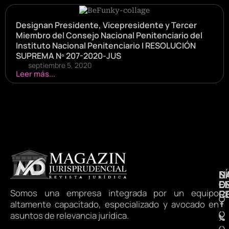
Designan Presidente, Vicepresidente y Tercer
Miembro del Consejo Nacional Penitenciario del
Instituto Nacional Penitenciario I RESOLUCIÓN
SUPREMA Nº 207-2020-JUS
septiembre 5, 2020
Leer más...
N
S
D
E
D
Somos una empresa integrada por un equipo
R
C
altamente capacitado, especializado y avocado en
asuntos de relevancia jurídica.