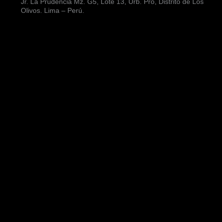
Jr. La Prudencia Mz. G5, Lote 13, Urb. Pro, Distrito de Los
Olivos. Lima – Perú.