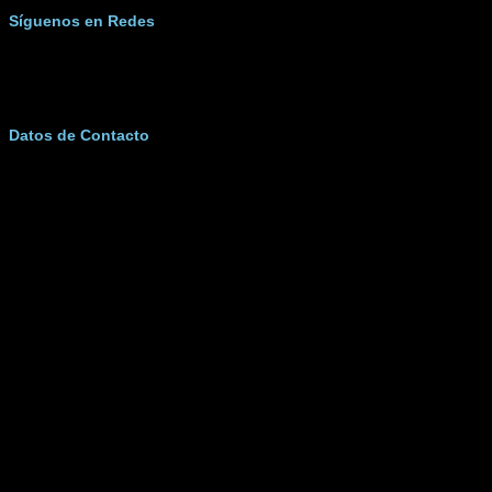
Síguenos en Redes
Facebook
Twitter
Instagram
Youtube
Datos de Contacto
+51 933 728 042
contacto@magazinjurisprudencial.com
Jr. La Prudencia Mz. G5, Lote 13, Urb. Pro, Distrito de Los
Olivos. Lima – Perú.