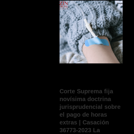
Corte Suprema fija
novísima doctrina
jurisprudencial sobre
el pago de horas
extras | Casación
36773-2023 La