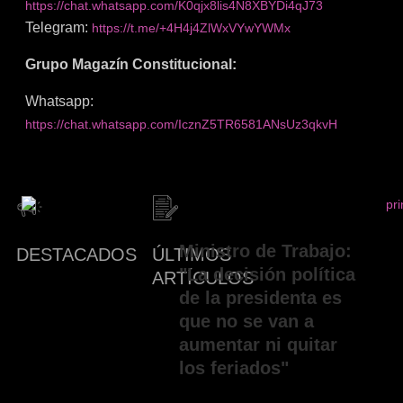
https://chat.whatsapp.com/K0qjx8lis4N8XBYDi4qJ73
Telegram:
https://t.me/+4H4j4ZlWxVYwYWMx
Grupo Magazín Constitucional:
Whatsapp:
https://chat.whatsapp.com/IcznZ5TR6581ANsUz3qkvH
Ministro de Trabajo:
DESTACADOS
ÚLTIMOS
"La decisión política
ARTÍCULOS
de la presidenta es
que no se van a
aumentar ni quitar
los feriados"