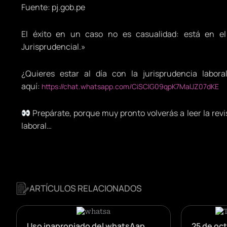
Fuente: pj.gob.pe
El éxito en un caso no es casualidad: está en el
Jurisprudencial.»
¿Quieres estar al día con la jurisprudencia lab
aquí:
https://chat.whatsapp.com/CiSClG09qpK7MalJZ07dKE
Prepárate, porque muy pronto volverás a leer la revi
laboral…
ARTÍCULOS RELACIONADOS
Uso inapropiado del whatsAap
25 de oc