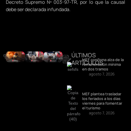
Decreto Supremo Nº 003-97-TR, por lo que la causal
debe ser declarada infundada.
ÚLTIMOS
DESTACADOS
MEF confirma alza de la
ARTÍCULOS
remuneración mínima
en dos tramos
agosto 7, 2026
MEF plantea trasladar
los feriados a los días
viernes para fomentar
el turismo
agosto 7, 2026