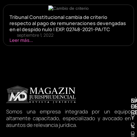
Tribunal Constitucional cambia de criterio
respecto al pago de remuneraciones devengadas
en el despido nulo | EXP. 02748-2021-PA/TC
septiembre 1, 2022
Leer más...
N
S
D
E
D
Somos una empresa integrada por un equipo
R
C
altamente capacitado, especializado y avocado en
asuntos de relevancia jurídica.