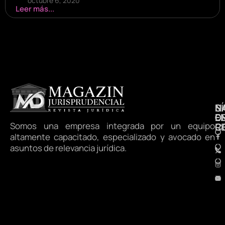
octubre 6, 2020
Leer más...
N
S
D
E
D
Somos una empresa integrada por un equipo
R
C
altamente capacitado, especializado y avocado en
asuntos de relevancia jurídica.