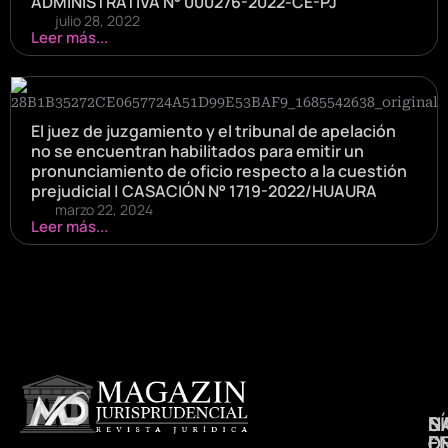
ADMINISTRATIVA N° 000276-2022-CE-PJ
julio 28, 2022
Leer más...
El juez de juzgamiento y el tribunal de apelación
no se encuentran habilitados para emitir un
pronunciamiento de oficio respecto a la cuestión
prejudicial | CASACIÓN N° 1719-2022/HUAURA
marzo 22, 2024
Leer más...
N
S
D
E
D