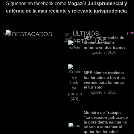
Síguenos en facebook como
Magazín Jurisprudencial y
entérate de la más reciente y relevante jurisprudencia
ÚLTIMOS
DESTACADOS
MEF confirma alza de
ARTÍCULOS
la remuneración
mínima en dos tramos
agosto 7, 2026
MEF plantea trasladar
los feriados a los días
viernes para fomentar
el turismo
agosto 7, 2026
Ministro de Trabajo:
"La decisión política de
la presidenta es que no
se van a aumentar ni
quitar los feriados"