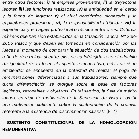
entre otros factores:
i)
la empresa proveniente;
ii)
la trayectoria
laboral;
iii)
las funciones realizadas;
iv)
la antigüedad en el cargo
y la fecha de ingreso;
v)
el nivel académico alcanzado y la
capacitación profesional;
vi)
la responsabilidad atribuida;
vii)
la
experiencia y el bagaje profesional o técnico entre otros. Criterios
mínimos que han sido establecidos en la Casación Laboral N° 208-
2005-Pasco y que deben ser tomados en consideración por los
jueces al momento de comparar la situación de dos trabajadores,
a fin de determinar si entre ellos se ha infringido o no el principio
de igualdad de trato en el aspecto remunerativo, más aun si un
empleador se encuentra en la potestad de realizar el pago de
remuneraciones diferenciadas a sus trabajadores, siempre que
dicha diferenciación se otorgue sobre la base de factores
legítimos, razonables y objetivos. En tal sentido, la Sala de mérito
incurre en vicio de motivación de la Sentencia de Vista al omitir
una motivación suficiente sobre la sustentación de la premisa
referente a la existencia de discriminación salarial
.” (F. 7)
SUSTENTO CONSTITUCIONAL DE LA HOMOLOGACIÓN
REMUNERATIVA