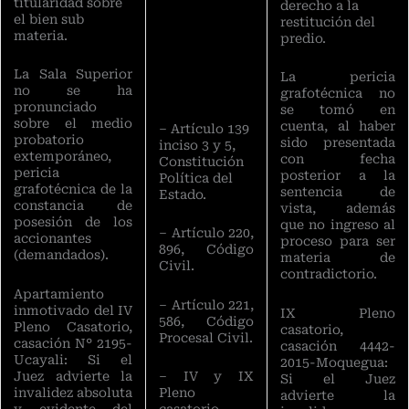
titularidad sobre
derecho a la
el bien sub
restitución del
materia.
predio.
La Sala Superior
La pericia
no se ha
grafotécnica no
pronunciado
se tomó en
sobre el medio
cuenta, al haber
– Artículo 139
probatorio
sido presentada
inciso 3 y 5,
extemporáneo,
con fecha
Constitución
pericia
posterior a la
Política del
grafotécnica de la
sentencia de
Estado.
constancia de
vista, además
posesión de los
que no ingreso al
– Artículo 220,
accionantes
proceso para ser
896, Código
(demandados).
materia de
Civil.
contradictorio.
Apartamiento
– Artículo 221,
inmotivado del IV
IX Pleno
586, Código
Pleno Casatorio,
casatorio,
Procesal Civil.
casación N° 2195-
casación 4442-
Ucayali: Si el
2015-Moquegua:
Juez advierte la
– IV y IX
Si el Juez
invalidez absoluta
Pleno
advierte la
y evidente del