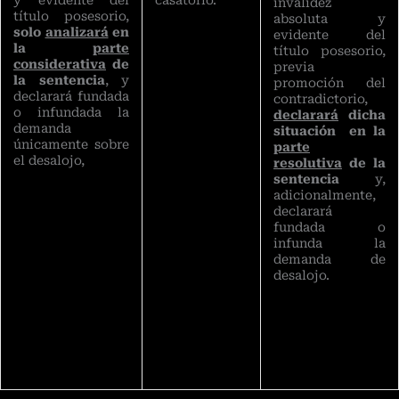
casatorio.
invalidez
título posesorio,
absoluta y
solo
analizará
en
evidente del
la
parte
título posesorio,
considerativa
de
previa
la sentencia
, y
promoción del
declarará fundada
contradictorio,
o infundada la
declarará
dicha
demanda
situación en la
únicamente sobre
parte
el desalojo,
resolutiva
de la
sentencia
y,
adicionalmente,
declarará
fundada o
infunda la
demanda de
desalojo.