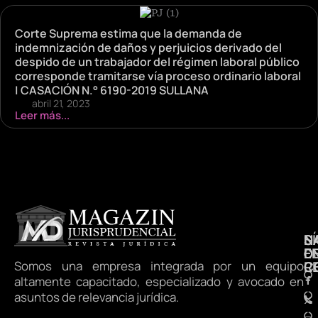
Corte Suprema estima que la demanda de
indemnización de daños y perjuicios derivado del
despido de un trabajador del régimen laboral público
corresponde tramitarse vía proceso ordinario laboral
| CASACIÓN N.° 6190-2019 SULLANA
abril 21, 2023
Leer más...
N
S
D
E
D
Somos una empresa integrada por un equipo
R
C
altamente capacitado, especializado y avocado en
asuntos de relevancia jurídica.