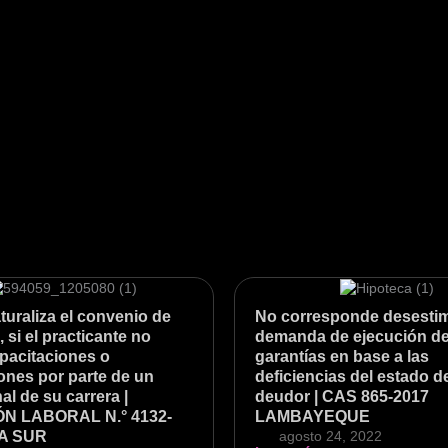
uraliza el convenio de
No corresponde desestim
, si el practicante no
demanda de ejecución d
apacitaciones o
garantías en base a las
ones por parte de un
deficiencias del estado d
al de su carrera |
deudor | CAS 865-2017
N LABORAL N.° 4132-
LAMBAYEQUE
MA SUR
agosto 24, 2022