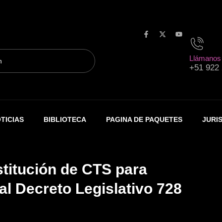
F
X
Y
a
-
o
c
t
u
Llámanos
e
w
t
+51 922
b
i
u
o
t
b
o
t
e
k
e
-
r
f
TICIAS
BIBLIOTECA
PAGINA DE PAQUETES
JURI
stitución de CTS para
al Decreto Legislativo 728