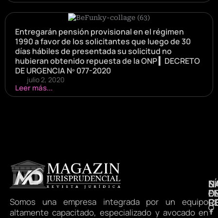
Entregarán pensión provisional en el régimen
1990 a favor de los solicitantes que luego de 30
días hábiles de presentada su solicitud no
hubieran obtenido repuesta de la ONP ▎DECRETO
DE URGENCIA Nº 077-2020
julio 2, 2020
Leer más...
N
S
D
E
D
Somos una empresa integrada por un equipo
R
C
altamente capacitado, especializado y avocado en