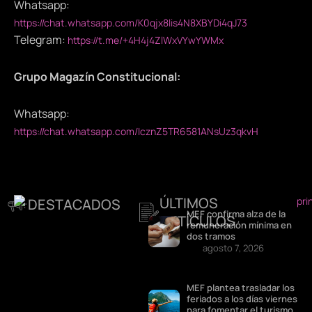
Whatsapp:
https://chat.whatsapp.com/K0qjx8lis4N8XBYDi4qJ73
Telegram:
https://t.me/+4H4j4ZlWxVYwYWMx
Grupo Magazín Constitucional:
Whatsapp:
https://chat.whatsapp.com/IcznZ5TR6581ANsUz3qkvH
ÚLTIMOS
DESTACADOS
MEF confirma alza de la
ARTÍCULOS
remuneración mínima en
dos tramos
agosto 7, 2026
MEF plantea trasladar los
feriados a los días viernes
para fomentar el turismo