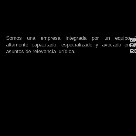
Somos una empresa integrada por un equipo
N
S
D
altamente capacitado, especializado y avocado en
E
D
R
C
asuntos de relevancia jurídica.