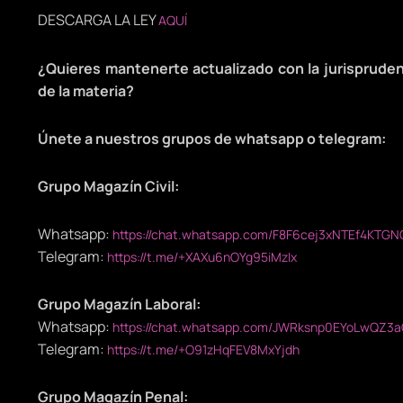
DESCARGA LA LEY
AQUÍ
¿Quieres mantenerte actualizado con la jurispruden
de la materia?
Únete a nuestros grupos de whatsapp o telegram:
Grupo Magazín Civil:
Whatsapp:
https://chat.whatsapp.com/F8F6cej3xNTEf4KTGN
Telegram:
https://t.me/+XAXu6nOYg95iMzIx
Grupo Magazín Laboral:
Whatsapp:
https://chat.whatsapp.com/JWRksnp0EYoLwQZ3a
Telegram:
https://t.me/+O91zHqFEV8MxYjdh
Grupo Magazín Penal: