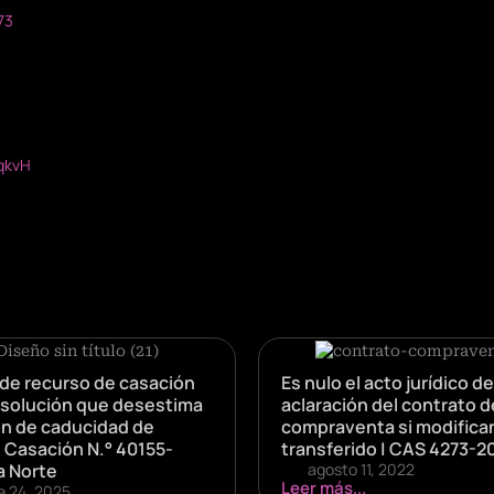
73
qkvH
de recurso de casación
Es nulo el acto jurídico de
esolución que desestima
aclaración del contrato d
n de caducidad de
compraventa si modifican
| Casación N.° 40155-
transferido | CAS 4273-2
a Norte
agosto 11, 2022
Leer más...
e 24, 2025