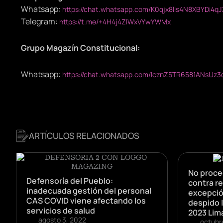
Whatsapp:
https://chat.whatsapp.com/K0qjx8lis4N8XBYDi4qJ
Telegram:
https://t.me/+4H4j4ZlWxVYwYWMx
Grupo Magazín Constitucional:
Whatsapp:
https://chat.whatsapp.com/IcznZ5TR6581ANsUz3
ARTÍCULOS RELACIONADOS
No proce
Defensoría del Pueblo:
contra r
inadecuada gestión del personal
excepció
CAS COVID viene afectando los
despido 
servicios de salud
2023 Lim
agosto 3, 2022
octubr