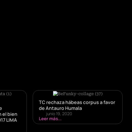
TC rechaza hábeas corpus a favor
e
de Antauro Humala
 el bien
junio 19, 2020
Leer más...
017 LIMA