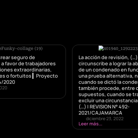
rear seguro de
La acción de revisión, (…)
a favor de trabajadores
circunscribe a lograr la 
iones extraordinarias,
de un condenado en func
les o fortuitos ▎Proyecto
una prueba alternativa, 
4/2020
cuando se dictó la conde
2020
también procede, entre 
supuestos, cuando se tr
excluir una circunstanci
(…) | REVISION N° 492-
2021/CAJAMARCA
diciembre 23, 2022
Leer más...