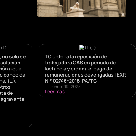
, no solo se
TC ordena la reposición de
absolución
trabajadora CAS en periodo de
ión a que
lactancia y ordena el pago de
no conocida
remuneraciones devengadas | EXP.
na, (…).
N.° 02746-2018-PA/TC
otros
enero 19, 2023
Leer más...
ata de
a agravante