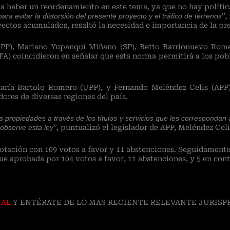
ía haber un reordenamiento en este tema, ya que no hay política
ra evitar la distorsión del presente proyecto y el tráfico de terrenos
”,
ectos acumulados, resaltó la necesidad e importancia de la pre
(APP), Mariano Yupanqui Miñano (SP), Betto Barrionuevo Rome
A) coincidieron en señalar que esta norma permitirá a los pobl
aría Bartolo Romero (UPP), y Fernando Meléndez Celis (APP) 
dores de diversas regiones del país.
sus propiedades a través de los títulos y servicios que les correspond
 observe esta ley
”, puntualizó el legislador de APP, Meléndez Celi
otación con 109 votos a favor y 11 abstenciones. Seguidamente,
ue aprobada por 104 votos a favor, 11 abstenciones, y 5 en cont
IAL
Y ENTÉRATE DE LO MAS RECIENTE RELEVANTE JURISP