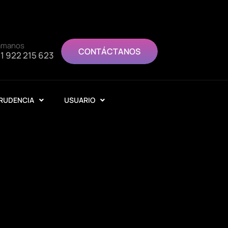
ámanos
CONTÁCTANOS
1 922 215 623
RUDENCIA
USUARIO