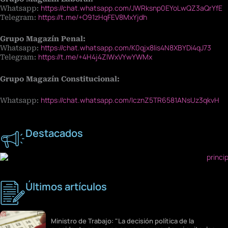
https://chat.whatsapp.com/JWRksnp0EYoLwQZ3aQrYfE
Whatsapp:
https://t.me/+O91zHqFEV8MxYjdh
Telegram:
Grupo Magazín Penal:
https://chat.whatsapp.com/K0qjx8lis4N8XBYDi4qJ73
Whatsapp:
https://t.me/+4H4j4ZlWxVYwYWMx
Telegram:
Grupo Magazín Constitucional:
https://chat.whatsapp.com/IcznZ5TR6581ANsUz3qkvH
Whatsapp:
Destacados
Últimos artículos
Ministro de Trabajo: "La decisión política de la