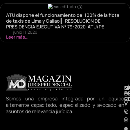
ATU dispone el funcionamiento del 100% de la flota
de taxis de Lima y Callao ▎ RESOLUCIÓN DE
PRESIDENCIA EJECUTIVA N° 79-2020-ATU/PE
junio 11, 2020
Leer más...
N
S
D
E
D
Somos una empresa integrada por un equipo
R
C
altamente capacitado, especializado y avocado en
asuntos de relevancia jurídica.