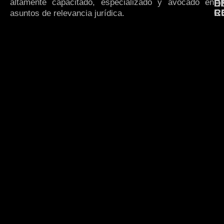
altamente capacitado, especializado y avocado en
E
D
R
C
asuntos de relevancia jurídica.