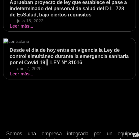
Aprueban proyecto de ley que establece el pase a
indeterminado del personal de salud del D.L. 728
de EsSalud, bajo ciertos requisitos
julio 18, 2022
Leer más...
Desde el día de hoy entra en vigencia la Ley de
control simultáneo durante la emergencia sanitaria
por el Covid-19 ▎LEY Nº 31016
abril 7, 2020
Leer más...
Somos una empresa integrada por un equipo
N
S
D