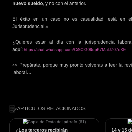
nuevo sueldo
, y no con el anterior.
El éxito en un caso no es casualidad: está en el
Jurisprudencial.»
¿Quieres estar al día con la jurisprudencia lab
aquí:
https://chat.whatsapp.com/CiSClG09qpK7MalJZ07dKE
👀 Prepárate, porque muy pronto volverás a leer la revi
laboral…
ARTÍCULOS RELACIONADOS
¿Los terceros recibirán
14 y 15 