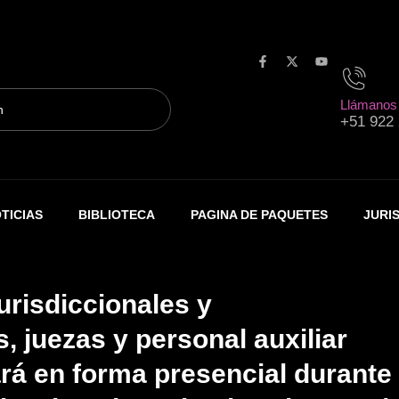
F
X
Y
a
-
o
c
t
u
Llámanos
e
w
t
+51 922
b
i
u
o
t
b
o
t
e
k
e
-
r
f
TICIAS
BIBLIOTECA
PAGINA DE PAQUETES
JURI
urisdiccionales y
, juezas y personal auxiliar
zará en forma presencial durante