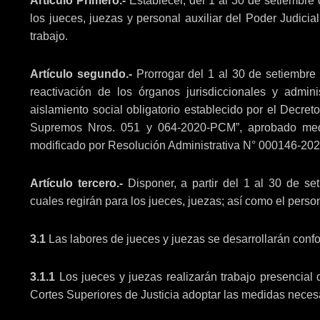
Artículo Primero.-
Establecer, del 1 al 30 de setiembre 
los jueces, juezas y personal auxiliar del Poder Judicia
trabajo.
Artículo segundo.-
Prorrogar del 1 al 30 de setiembre
reactivación de los órganos jurisdiccionales y adminis
aislamiento social obligatorio establecido por el Decr
Supremos Nros. 051 y 064-2020-PCM”, aprobado medi
modificado por Resolución Administrativa N° 000146-20
Artículo tercero.-
Disponer, a partir del 1 al 30 de set
cuales regirán para los jueces, juezas; así como el person
3.1
Las labores de jueces y juezas se desarrollarán confo
3.1.1
Los jueces y juezas realizarán trabajo presencial 
Cortes Superiores de Justicia adoptar las medidas necesa