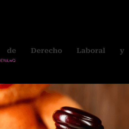
as citadas, la demandada no ha cumplido con la exigencia le
nte, pues, no se indica cuál es esa labor adicional a las ya e
 que el hipotético incremento citado en el contrato no pueda
levante que permita establecer que en efecto existió una causa
ado; no siendo creíble admitir el argumento expuesto por la 
cia de efectuar labores adicionales consignar con claridad 
tido, no se ha cumplido con lo que dispone el artículo 57° de
 de Derecho Laboral y
p0EYoLwQ