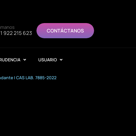
ámanos
CONTÁCTANOS
1 922 215 623
RUDENCIA
USUARIO
ndante | CAS LAB. 7885-2022