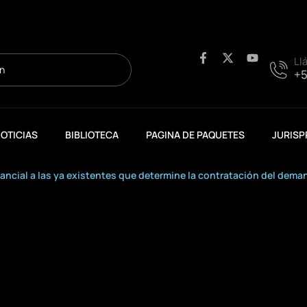
F
X
Y
Ll
a
-
o
+5
c
t
u
e
w
t
b
i
u
o
t
b
o
t
e
OTICIAS
BIBLIOTECA
PAGINA DE PAQUETES
JURISP
k
e
-
r
f
ancial a las ya existentes que determine la contratación del dema