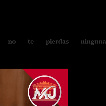
gal de consignar con claridad y precisión la causa objetiv
xistentes que por su incidencia en el sustancial incremento de
 ser cubierto por personal permanente de la demandada. En esa
 objetiva válida en el presente caso que podría justificar una
demandada en su escrito de contestación cuando señala que el
y precisión en que consiste la causa objetiva específica que
l Decreto Supremo N.° 003-97-TR.
 no te pierdas ninguna