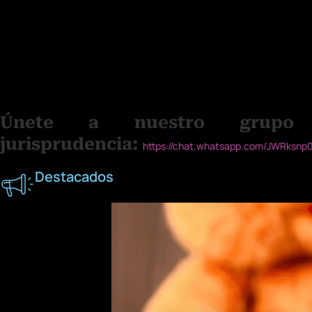
Décimo Segundo.
Conforme se puede apreciar de las cláusul
específica que determinó la contratación temporal del demanda
sus actividades determine la contratación del demandante, ni
línea de análisis, la demandada no proporcionó información re
contratación modal a plazo fijo y no una a plazo indetermin
motivo de la contratación del demandante fue como consecuen
determinó la contratación temporal del demandante; en tal sen
Únete a nuestro grupo
jurisprudencia:
https://chat.whatsapp.com/JWRksn
Destacados