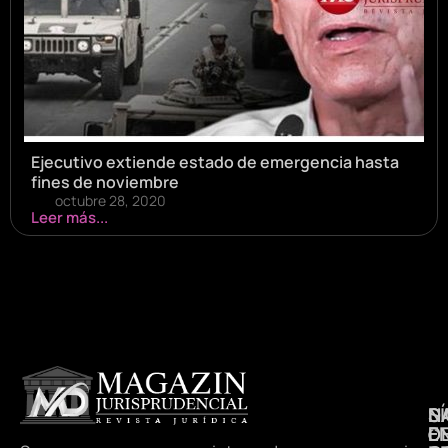
Ejecutivo extiende estado de emergencia hasta
fines de noviembre
octubre 28, 2020
Leer más...
N
S
D
E
D