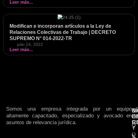
Leer más...
Modifican e incorporan artículos a la Ley de
Relaciones Colectivas de Trabajo | DECRETO
SUPREMO N° 014-2022-TR
julio 24, 2022
Leer más...
Somos una empresa integrada por un equipo
N
S
D
altamente capacitado, especializado y avocado en
E
D
R
C
asuntos de relevancia jurídica.