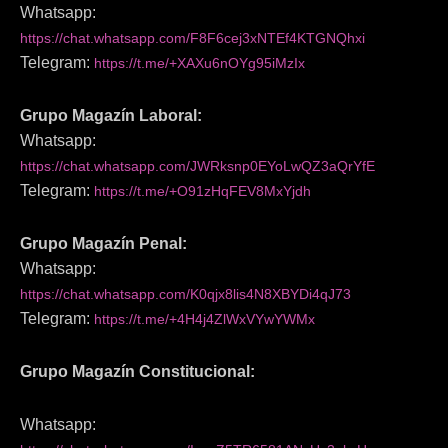
Whatsapp:
https://chat.whatsapp.com/F8F6cej3xNTEf4KTGNQhxi
Telegram:
https://t.me/+XAXu6nOYg95iMzIx
Grupo Magazín Laboral:
Whatsapp:
https://chat.whatsapp.com/JWRksnp0EYoLwQZ3aQrYfE
Telegram:
https://t.me/+O91zHqFEV8MxYjdh
Grupo Magazín Penal:
Whatsapp:
https://chat.whatsapp.com/K0qjx8lis4N8XBYDi4qJ73
Telegram:
https://t.me/+4H4j4ZlWxVYwYWMx
Grupo Magazín Constitucional:
Whatsapp: