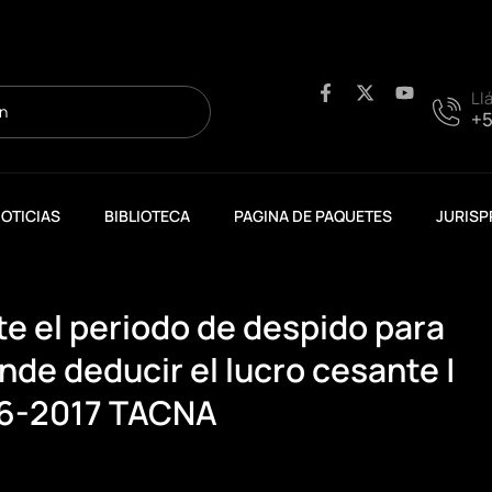
F
X
Y
Ll
a
-
o
+5
c
t
u
e
w
t
b
i
u
o
t
b
o
t
e
OTICIAS
BIBLIOTECA
PAGINA DE PAQUETES
JURISP
k
e
-
r
f
te el periodo de despido para
de deducir el lucro cesante |
6-2017 TACNA