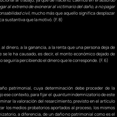
tucional al trabajo, ya que de hacerlo,
caemos en el absurdo
egar al extremo de exonerar al victimario del daño, a no pagar
nsabilidad civil
, mucho más que aquello significa desplazar
ca sustantiva que la motivó. (F. 8)
 al dinero, a la ganancia, a la renta que una persona deja de
e se le ha causado, es decir, el monto económico dejado de
to seguiría percibiendo el dinero que le corresponde. (F. 6)
daño patrimonial, cuya determinación debe proceder de la
 ese contexto, para fijar el
quantum
indemnizatorio de este
minar la valoración del resarcimiento, previsto en el artículo
zar los medios probatorios aportados al proceso, los mismos
zatorio, a diferencia, de un daño no patrimonial como es el