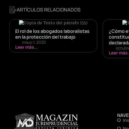
ARTÍCULOS RELACIONADOS
El rol de los abogados laboralistas
¿Cómo ev
en la protección del trabajo
constituc
mayo 1, 2025
declarad
Leer más...
octubr
Leer más..
NAV
Ini
No