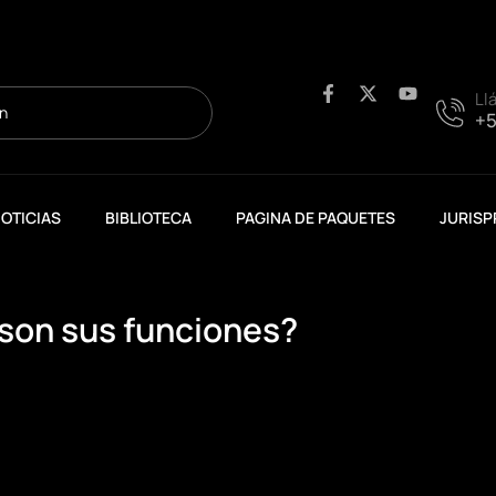
F
X
Y
Ll
a
-
o
+5
c
t
u
e
w
t
b
i
u
o
t
b
o
t
e
OTICIAS
BIBLIOTECA
PAGINA DE PAQUETES
JURISP
k
e
-
r
f
 son sus funciones?