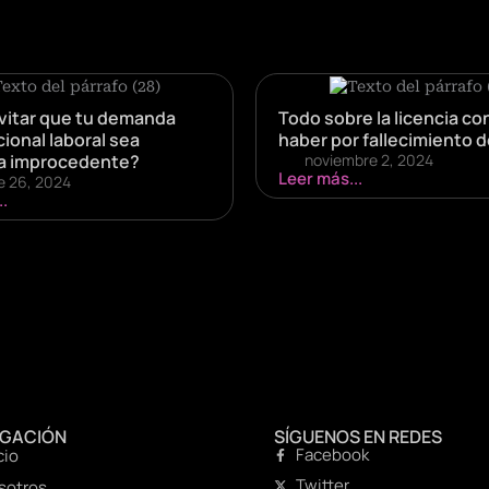
itar que tu demanda
Todo sobre la licencia co
ional laboral sea
haber por fallecimiento d
a improcedente?
noviembre 2, 2024
Leer más...
e 26, 2024
.
EGACIÓN
SÍGUENOS EN REDES
Facebook
cio
Twitter
sotros