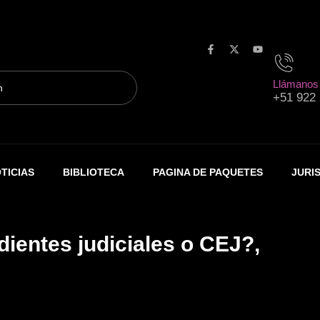
F
X
Y
a
-
o
c
t
u
Llámanos
e
w
t
+51 922
b
i
u
o
t
b
o
t
e
k
e
-
r
f
TICIAS
BIBLIOTECA
PAGINA DE PAQUETES
JURI
dientes judiciales o CEJ?,