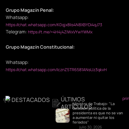
Grupo Magazín Penal:
Whatsapp:
https://chat.whatsapp.com/K0qjx8lis4N8XBYDi4qJ73
Telegram:
https://t.me/+4H4j4ZlWxVYwYWMx
Grupo Magazín Constitucional:
Whatsapp:
https://chat.whatsapp.com/IcznZ5TR6581ANsUz3qkvH
ÚLTIMOS
DESTACADOS
Ministro de Trabajo: "La
ARTÍCULOS
decisión política de la
presidenta es que no se van
a aumentar ni quitar los
feriados"
julio 30, 2026