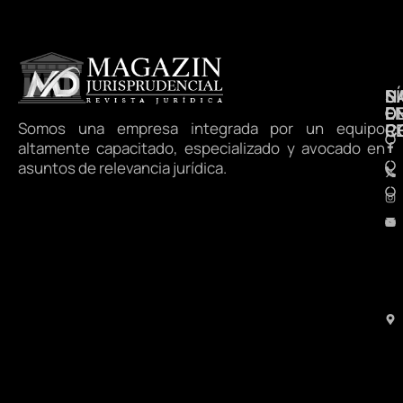
N
S
D
E
D
Somos una empresa integrada por un equipo
R
C
altamente capacitado, especializado y avocado en
asuntos de relevancia jurídica.