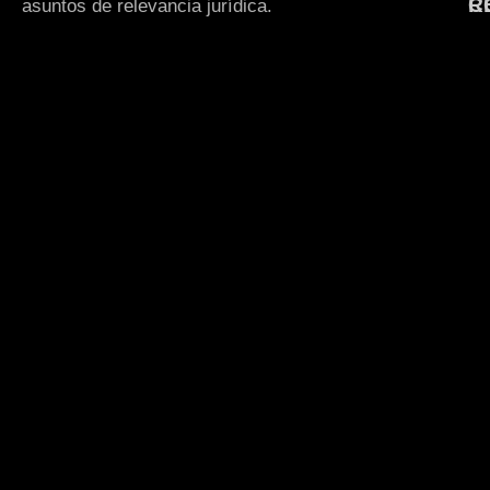
R
C
asuntos de relevancia jurídica.