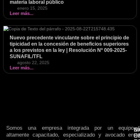
materia laboral público
enero 15, 2025
Leer más...
Nuevo precedente vinculante sobre el principio de
tipicidad en la concesión de beneficios superiores
a los previstos en la ley | Resolución Nº 009-2025-
SUNAFIL/TFL
agosto 22, 2025
Leer más...
Somos una empresa integrada por un equipo
N
S
D
altamente capacitado, especializado y avocado en
E
D