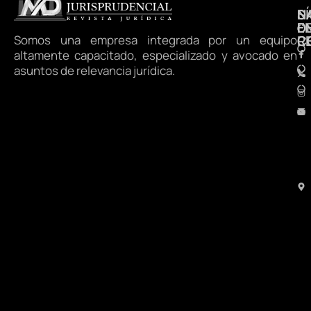
N
S
D
E
D
Somos una empresa integrada por un equipo
R
C
altamente capacitado, especializado y avocado en
asuntos de relevancia jurídica.