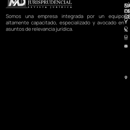
N
S
D
E
D
Somos una empresa integrada por un equipo
R
C
altamente capacitado, especializado y avocado en
asuntos de relevancia jurídica.