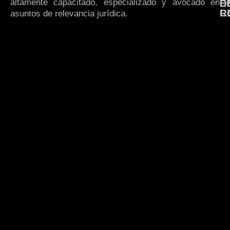
altamente capacitado, especializado y avocado en
E
D
R
C
asuntos de relevancia jurídica.