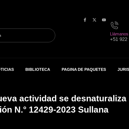
F
X
Y
a
-
o
c
t
u
Llámanos
e
w
t
+51 922
b
i
u
o
t
b
o
t
e
k
e
-
r
f
TICIAS
BIBLIOTECA
PAGINA DE PAQUETES
JURI
ueva actividad se desnaturaliza
ión N.° 12429-2023 Sullana