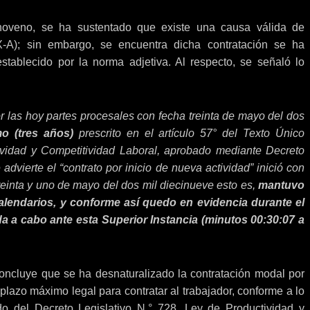
 noveno, se ha sustentado que existe una causa válida de
X-A); sin embargo, se encuentra dicha contratación se ha
stablecido por la norma adjetiva. Al respecto, se señaló lo
por las hoy partes procesales con fecha treinta de mayo del dos
o (tres años)
prescrito en el artículo 57° del Texto Único
ividad y Competitividad Laboral, aprobado mediante Decreto
vierte el “contrato por inicio de nueva actividad” inició con
treinta y uno de mayo del dos mil diecinueve esto es,
mantuvo
alendarios, y conforme así quedo en evidencia durante el
da a cabo ante esta Superior Instancia (minutos 00:30:07 a
 concluye que se ha desnaturalizado la contratación modal por
plazo máximo legal para contratar al trabajador, conforme a lo
do del Decreto Legislativo N.° 728, Ley de Productividad y