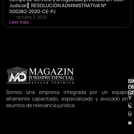
Judicial ▎RESOLUCIÓN ADMINISTRATIVA N°
000282-2020-CE-PJ
octubre 2, 2020
Leer más...
N
S
D
E
D
Somos una empresa integrada por un equipo
R
C
altamente capacitado, especializado y avocado en
asuntos de relevancia jurídica.