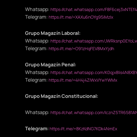
Whatsapp:
https://chat.whatsapp.com/F8F6cej3xNTEf
Telegram:
https://t.me/+XAXu6nOYg95iMzIx
Grupo Magazín Laboral:
Whatsapp:
https://chat.whatsapp.com/JWRksnp0EYoL
Telegram:
https://t.me/+O91zHqFEV8MxYjdh
Grupo Magazín Penal:
Whatsapp:
https://chat.whatsapp.com/K0qjx8lis4N8XB
Telegram:
https://t.me/+4H4j4ZlWxVYwYWMx
Grupo Magazín Constitucional:
Whatsapp:
https://chat.whatsapp.com/IcznZ5TR6581
Telegram:
https://t.me/+8KzKdNG7KDk4NmEx