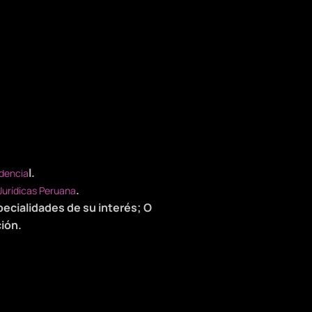
l.
udencia
.
 Jurídicas Peruana
specialidades de su interés; O
ión.