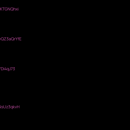
4KTGNQhxi
wQZ3aQrYfE
YDi4qJ73
ANsUz3qkvH