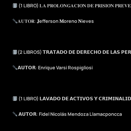
(1 LIBRO)
𝐋𝐀 𝐏𝐑𝐎𝐋𝐎𝐍𝐆𝐀𝐂𝐈𝐎́𝐍 𝐃𝐄 𝐏𝐑𝐈𝐒𝐈𝐎́𝐍 𝐏𝐑𝐄𝐕
𝐀𝐔𝐓𝐎𝐑:
𝐉efferson 𝐌oreno 𝐍ieves
(2 LIBROS)
𝗧𝗥𝗔𝗧𝗔𝗗𝗢 𝗗𝗘 𝗗𝗘𝗥𝗘𝗖𝗛𝗢 𝗗𝗘 𝗟𝗔𝗦 𝗣𝗘
𝗔𝗨𝗧𝗢𝗥:
Enrique Varsi
Rospigliosi
(1 LIBRO)
𝗟𝗔𝗩𝗔𝗗𝗢 𝗗𝗘 𝗔𝗖𝗧𝗜𝗩𝗢𝗦 𝗬 𝗖𝗥𝗜𝗠𝗜𝗡𝗔𝗟𝗜
𝗔𝗨𝗧𝗢𝗥:
Fidel Nicolás Mendoza Llamacponcca