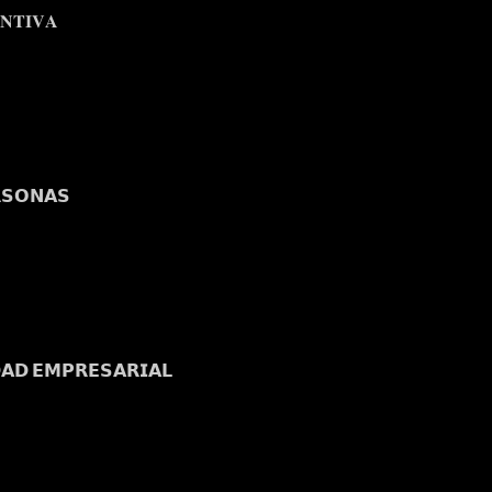
𝐍𝐓𝐈𝐕𝐀
𝗦𝗢𝗡𝗔𝗦
𝗔𝗗 𝗘𝗠𝗣𝗥𝗘𝗦𝗔𝗥𝗜𝗔𝗟