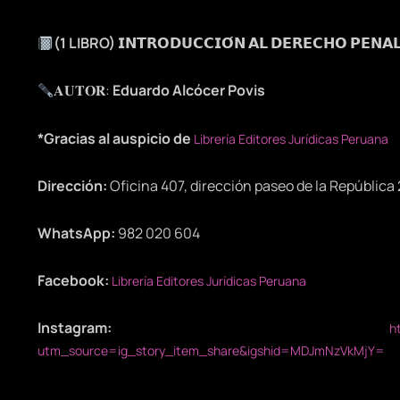
(1 LIBRO)
𝗜𝗡𝗧𝗥𝗢𝗗𝗨𝗖𝗖𝗜𝗢́𝗡 𝗔𝗟 𝗗𝗘𝗥𝗘𝗖𝗛𝗢 𝗣𝗘𝗡𝗔
𝐀𝐔𝐓𝐎𝐑:
Eduardo Alcócer Povis
*Gracias al auspicio de
Librería Editores Jurídicas Peruana
Dirección:
Oficina 407, dirección paseo de la República 
WhatsApp:
982 020 604
Facebook:
Librería Editores Jurídicas Peruana
Instagram:
h
utm_source=ig_story_item_share&igshid=MDJmNzVkMjY=