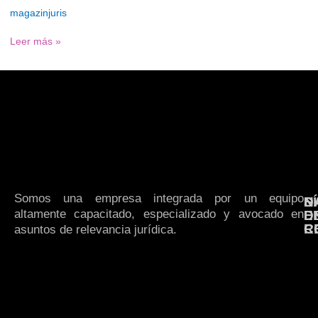
magazinjuris
Leer más »
Somos una empresa integrada por un equipo
N
S
D
altamente capacitado, especializado y avocado en
E
D
R
C
asuntos de relevancia jurídica.