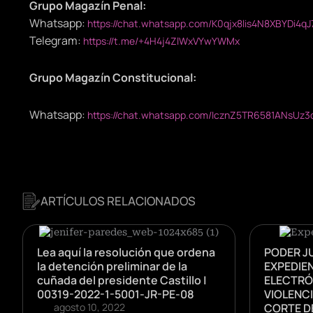
Grupo Magazín Penal:
Whatsapp:
https://chat.whatsapp.com/K0qjx8lis4N8XBYDi4qJ
Telegram:
https://t.me/+4H4j4ZlWxVYwYWMx
Grupo Magazín Constitucional:
Whatsapp:
https://chat.whatsapp.com/IcznZ5TR6581ANsUz3
ARTÍCULOS RELACIONADOS
Lea aquí la resolución que ordena
PODER J
la detención preliminar de la
EXPEDIEN
cuñada del presidente Castillo |
ELECTRÓ
00319-2022-1-5001-JR-PE-08
VIOLENCI
agosto 10, 2022
CORTE D