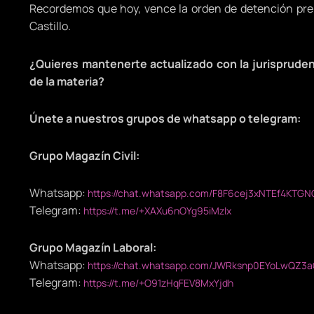
Recordemos que hoy, vence la orden de detención prel
Castillo.
¿Quieres mantenerte actualizado con la jurispruden
de la materia?
Únete a nuestros grupos de whatsapp o telegram:
Grupo Magazín Civil:
Whatsapp:
https://chat.whatsapp.com/F8F6cej3xNTEf4KTGN
Telegram:
https://t.me/+XAXu6nOYg95iMzIx
Grupo Magazín Laboral:
Whatsapp:
https://chat.whatsapp.com/JWRksnp0EYoLwQZ3a
Telegram:
https://t.me/+O91zHqFEV8MxYjdh