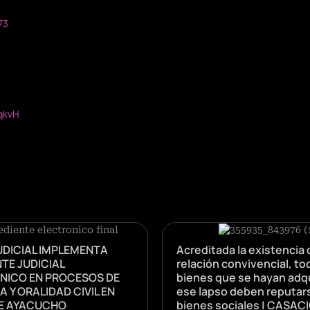
73
qkvH
UDICIAL IMPLEMENTA
Acreditada la existencia 
TE JUDICIAL
relación convivencial, to
NICO EN PROCESOS DE
bienes que se hayan adqu
A Y ORALIDAD CIVIL EN
ese lapso deben reputa
E AYACUCHO
bienes sociales | CASACI