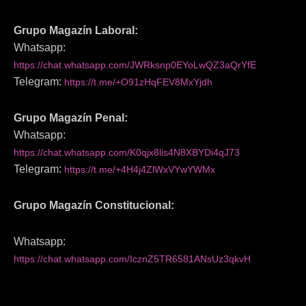
Grupo Magazín Laboral:
Whatsapp:
https://chat.whatsapp.com/JWRksnp0EYoLwQZ3aQrYfE
Telegram:
https://t.me/+O91zHqFEV8MxYjdh
Grupo Magazín Penal:
Whatsapp:
https://chat.whatsapp.com/K0qjx8lis4N8XBYDi4qJ73
Telegram:
https://t.me/+4H4j4ZlWxVYwYWMx
Grupo Magazín Constitucional:
Whatsapp:
https://chat.whatsapp.com/IcznZ5TR6581ANsUz3qkvH