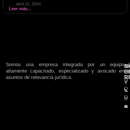
abril 11, 2024
Leer más...
Somos una empresa integrada por un equipo
N
S
D
altamente capacitado, especializado y avocado en
E
D
R
C
asuntos de relevancia jurídica.