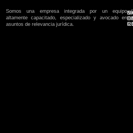
Somos una empresa integrada por un equipo
N
S
D
altamente capacitado, especializado y avocado en
E
D
R
C
asuntos de relevancia jurídica.