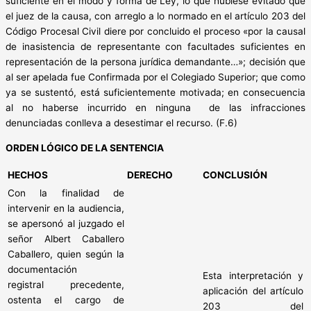
suficiente en el modo y forma de Ley, lo que hubiese evitado que
el juez de la causa, con arreglo a lo normado en el artículo 203 del
Código Procesal Civil diere por concluido el proceso «por la causal
de inasistencia de representante con facultades suficientes en
representación de la persona jurídica demandante…»; decisión que
al ser apelada fue Confirmada por el Colegiado Superior; que como
ya se sustentó, está suficientemente motivada; en consecuencia
al no haberse incurrido en ninguna de las infracciones
denunciadas conlleva a desestimar el recurso. (F.6)
ORDEN LÓGICO DE LA SENTENCIA
HECHOS
DERECHO
CONCLUSIÓN
Con la finalidad de
intervenir en la audiencia,
se apersonó al juzgado el
señor Albert Caballero
Caballero, quien según la
documentación
Esta interpretación y
registral precedente,
aplicación del artículo
ostenta el cargo de
203 del